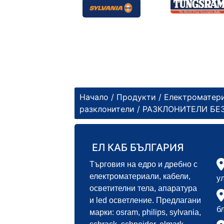
Начало
/
Продукти
/
Електроматер
разклонители
/
РАЗКЛОНИТЕЛИ БЕ
ЕЛ КАБ БЪЛГАРИЯ
Търговия на едро и дребно с
електроматериали, кабели,
у
осветителни тела, апаратура
и led осветление. Предлагани
б
марки: osram, philips, sylvania,