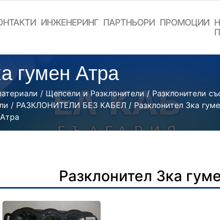
ОНТАКТИ
ИНЖЕНЕРИНГ
ПАРТНЬОРИ
ПРОМОЦИИ
Н
П
а гумен Атра
материали
/
Щепсели и Разклонители
/
Разклонители със
ли
/
РАЗКЛОНИТЕЛИ БЕЗ КАБЕЛ
/
Разклонител 3ка гум
 Атра
Разклонител 3ка гум