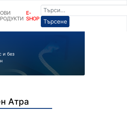
ОВИ
E-
РОДУКТИ
SHOP
Търсене
 и без
ен
ен Атра