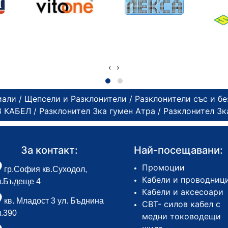
‹
›
иали
/
Щепсели и Разклонители
/
Разклонители със и бе
З КАБЕЛ
/
Разклонител 3ка гумен Атра
/ Разклонител 3к
За контакт:
Най-посещавани:
Промоции
гр.София кв.Суходол,
Кабели и проводниц
л.Бъдеще 4
Кабели и аксесоари
кв. Младост 3 ул. Бъднина
СВТ- силов кабел с
л.390
медни тоководещи