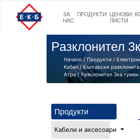
ЗА
ПРОДУКТИ
ЦEНОВИ
К
НАС
ЛИСТИ
Разклонител 3к
Начало
/
Продукти
/
Електро
Кабел
/
Български разклоните
Атра
/ Разклонител 3ка гумен
Продукти
Кабели и аксесоари