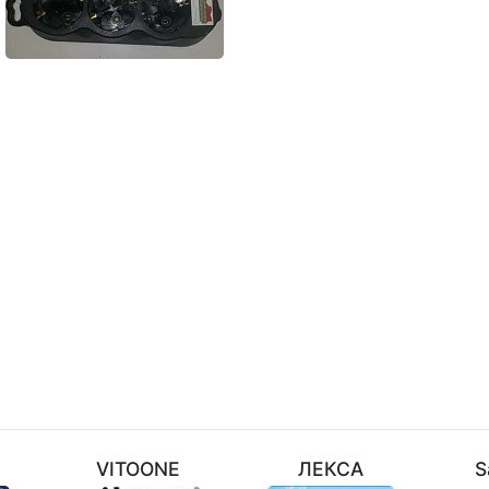
M
VITOONE
ЛЕКСА
S