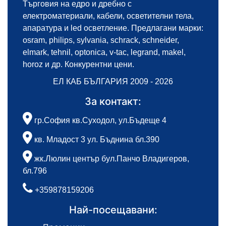
Търговия на едро и дребно с
електроматериали, кабели, осветителни тела,
апаратура и led осветление. Предлагани марки:
osram, philips, sylvania, schrack, schneider,
elmark, tehnil, optonica, v-tac, legrand, makel,
horoz и др. Конкурентни цени.
ЕЛ КАБ БЪЛГАРИЯ 2009 - 2026
За контакт:
гр.София кв.Суходол, ул.Бъдеще 4
кв. Младост 3 ул. Бъднина бл.390
жк.Люлин център бул.Панчо Владигеров,
бл.796
+359878159206
Най-посещавани: