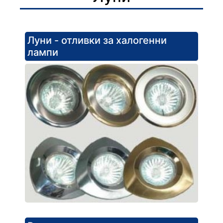
Луни - отливки за халогенни
лампи