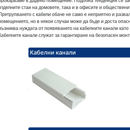
прокарваме в дадено помещение. Подобна тенденция се заб
отделните стаи на домовете, така и в офисите и обществени
Претрупването с кабели обаче не само е неприятно и разва
помещението, но в някои случаи може да бъде и доста опас
възниква нуждата от появяването на кабелните канали като 
Кабелните канали служат за гарантиране на безопасен мон
Кабелни канали