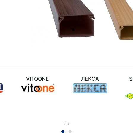
M
VITOONE
ЛЕКСА
S
‹
›