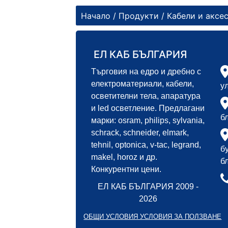
Начало
/
Продукти
/
Кабели и аксе
ЕЛ КАБ БЪЛГАРИЯ
Търговия на едро и дребно с
електроматериали, кабели,
у
осветителни тела, апаратура
и led осветление. Предлагани
б
марки: osram, philips, sylvania,
schrack, schneider, elmark,
tehnil, optonica, v-tac, legrand,
б
makel, horoz и др.
б
Конкурентни цени.
ЕЛ КАБ БЪЛГАРИЯ 2009 -
2026
ОБЩИ УСЛОВИЯ УСЛОВИЯ ЗА ПОЛЗВАНЕ