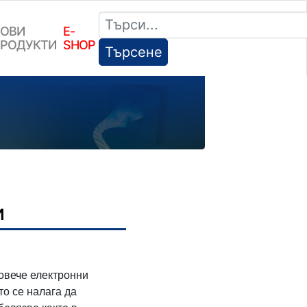
ОВИ
E-
РОДУКТИ
SHOP
Търсене
и
овече електронни
то се налага да