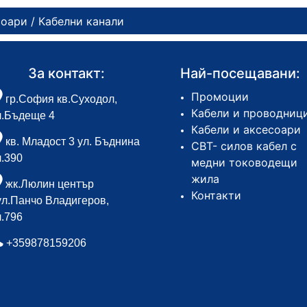
соари
/ Кабелни канали
За контакт:
Най-посещавани:
Промоции
гр.София кв.Суходол,
Кабели и проводниц
л.Бъдеще 4
Кабели и аксесоари
кв. Младост 3 ул. Бъднина
СВТ- силов кабел с
л.390
медни тоководещи
жила
жк.Люлин център
Контакти
ул.Панчо Владигеров,
л.796
+359878159206