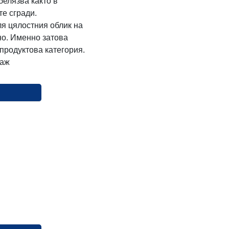
елязва както в
те сгради.
ля цялостния облик на
но. Именно затова
продуктова категория.
таж