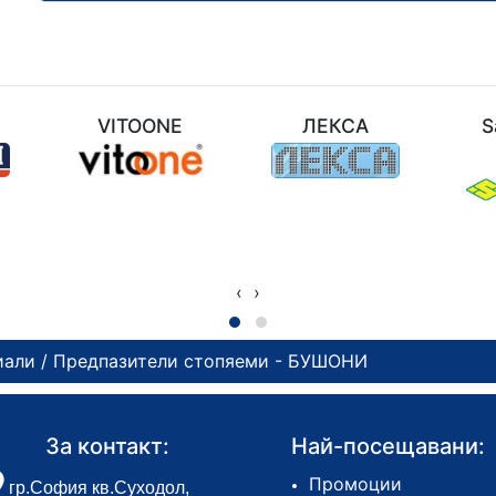
M
VITOONE
ЛЕКСА
S
‹
›
иали
/ Предпазители стопяеми - БУШОНИ
За контакт:
Най-посещавани:
Промоции
гр.София кв.Суходол,