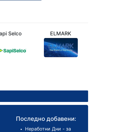
api Selco
ELMARK
VIVALUX
Последно добавени:
Неработни Дни - за