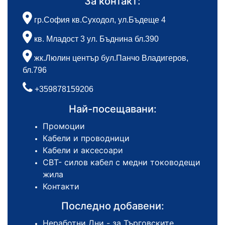
За контакт:
гр.София кв.Суходол, ул.Бъдеще 4
кв. Младост 3 ул. Бъднина бл.390
жк.Люлин център бул.Панчо Владигеров,
бл.796
+359878159206
Най-посещавани:
Промоции
Кабели и проводници
Кабели и аксесоари
СВТ- силов кабел с медни тоководещи
жила
Контакти
Последно добавени:
Неработни Дни - за Търговските