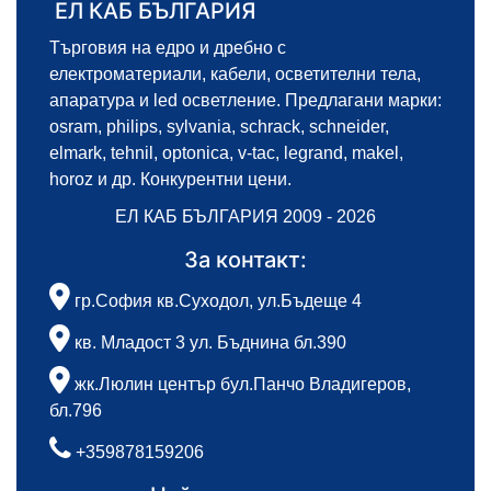
ЕЛ КАБ БЪЛГАРИЯ
Търговия на едро и дребно с
електроматериали, кабели, осветителни тела,
апаратура и led осветление. Предлагани марки:
osram, philips, sylvania, schrack, schneider,
elmark, tehnil, optonica, v-tac, legrand, makel,
horoz и др. Конкурентни цени.
ЕЛ КАБ БЪЛГАРИЯ 2009 - 2026
За контакт:
гр.София кв.Суходол, ул.Бъдеще 4
кв. Младост 3 ул. Бъднина бл.390
жк.Люлин център бул.Панчо Владигеров,
бл.796
+359878159206