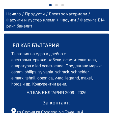
Начало
/
Продукти
/
Електроматериали
/
Фасунги и лустер клеми
/
Фасунги
/ Фасунга Е14
ринг бакелит
ЕЛ КАБ БЪЛГАРИЯ
Търговия на едро и дребно с
електроматериали, кабели, осветителни тела,
апаратура и led осветление. Предлагани марки:
osram, philips, sylvania, schrack, schneider,
elmark, tehnil, optonica, v-tac, legrand, makel,
horoz и др. Конкурентни цени.
ЕЛ КАБ БЪЛГАРИЯ 2009 - 2026
За контакт:
гр.София кв.Суходол, ул.Бъдеще 4