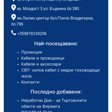
кв. Младост 3 ул. Бъднина бл.390
жк.Люлин център бул.Панчо Владигеров,
бл.796
+359878159206
Най-посещавани:
Промоции
Кабели и проводници
Кабели и аксесоари
СВТ- силов кабел с медни тоководещи
жила
Контакти
Последно добавени:
Неработни Дни - за Търговските
обекти на Фирмата