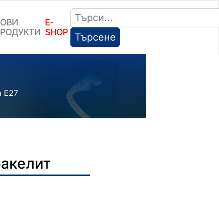
ОВИ
E-
РОДУКТИ
SHOP
Търсене
а Е27
бакелит