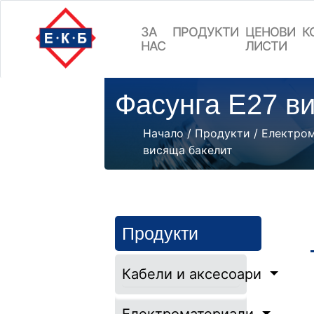
ЗА
ПРОДУКТИ
ЦEНОВИ
К
НАС
ЛИСТИ
Фасунга Е27 в
Начало
/
Продукти
/
Електро
висяща бакелит
Продукти
Кабели и аксесоари