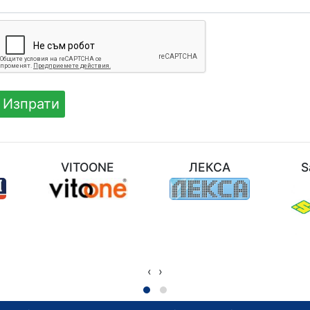
M
VITOONE
ЛЕКСА
S
‹
›