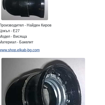
Производител - Найден Киров
Цокъл - Е27
Модел - Висяща
Материал - Бакелит
www.shop.elkab-bg.com