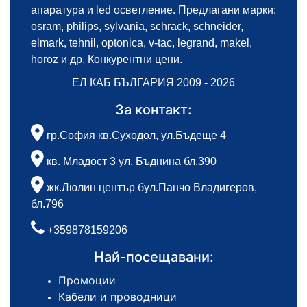
апаратура и led осветление. Предлагани марки:
osram, philips, sylvania, schrack, schneider,
elmark, tehnil, optonica, v-tac, legrand, makel,
horoz и др. Конкурентни цени.
ЕЛ КАБ БЪЛГАРИЯ 2009 - 2026
За контакт:
гр.София кв.Суходол, ул.Бъдеще 4
кв. Младост 3 ул. Бъднина бл.390
жк.Люлин център бул.Панчо Владигеров,
бл.796
+359878159206
Най-посещавани:
Промоции
Кабели и проводници