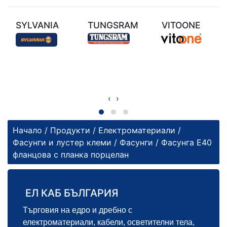
SYLVANIA
TUNGSRAM
VITOONE
‹
›
Начало
/
Продукти
/
Електроматериали
/
Фасунги и лустер клеми
/
Фасунги
/ Фасунга Е40
фланцова с планка порцелан
ЕЛ КАБ БЪЛГАРИЯ
Търговия на едро и дребно с
електроматериали, кабели, осветителни тела,