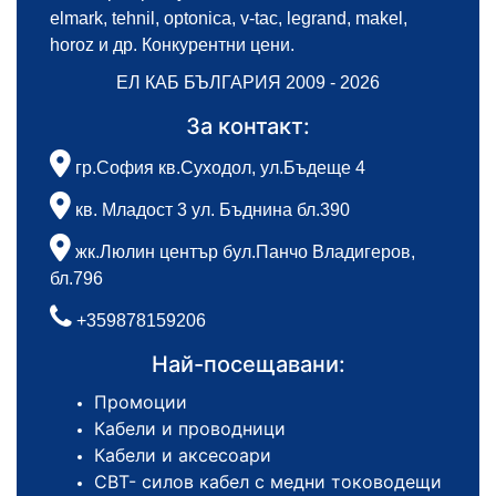
elmark, tehnil, optonica, v-tac, legrand, makel,
horoz и др. Конкурентни цени.
ЕЛ КАБ БЪЛГАРИЯ 2009 - 2026
За контакт:
гр.София кв.Суходол, ул.Бъдеще 4
кв. Младост 3 ул. Бъднина бл.390
жк.Люлин център бул.Панчо Владигеров,
бл.796
+359878159206
Най-посещавани:
Промоции
Кабели и проводници
Кабели и аксесоари
СВТ- силов кабел с медни тоководещи