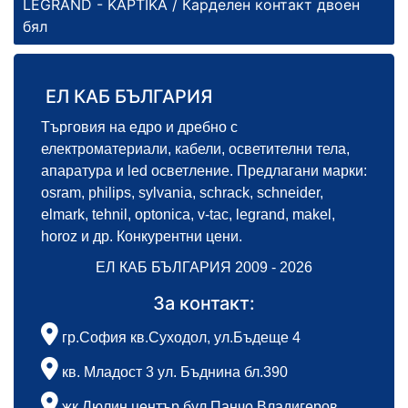
LEGRAND - KAPTIKA
/ Карделен контакт двоен
бял
ЕЛ КАБ БЪЛГАРИЯ
Търговия на едро и дребно с
електроматериали, кабели, осветителни тела,
апаратура и led осветление. Предлагани марки:
osram, philips, sylvania, schrack, schneider,
elmark, tehnil, optonica, v-tac, legrand, makel,
horoz и др. Конкурентни цени.
ЕЛ КАБ БЪЛГАРИЯ 2009 - 2026
За контакт:
гр.София кв.Суходол, ул.Бъдеще 4
кв. Младост 3 ул. Бъднина бл.390
жк.Люлин център бул.Панчо Владигеров,