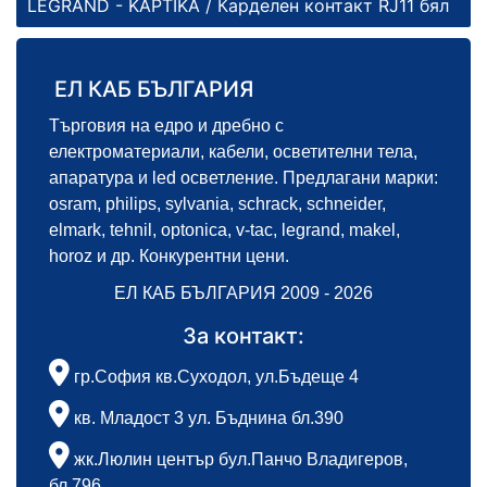
LEGRAND - KAPTIKA
/ Карделен контакт RJ11 бял
ЕЛ КАБ БЪЛГАРИЯ
Търговия на едро и дребно с
електроматериали, кабели, осветителни тела,
апаратура и led осветление. Предлагани марки:
osram, philips, sylvania, schrack, schneider,
elmark, tehnil, optonica, v-tac, legrand, makel,
horoz и др. Конкурентни цени.
ЕЛ КАБ БЪЛГАРИЯ 2009 - 2026
За контакт:
гр.София кв.Суходол, ул.Бъдеще 4
кв. Младост 3 ул. Бъднина бл.390
жк.Люлин център бул.Панчо Владигеров,
бл.796