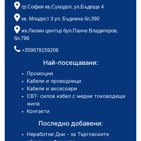
гр.София кв.Суходол, ул.Бъдеще 4
кв. Младост 3 ул. Бъднина бл.390
жк.Люлин център бул.Панчо Владигеров,
бл.796
+359878159206
Най-посещавани:
Промоции
Кабели и проводници
Кабели и аксесоари
СВТ- силов кабел с медни тоководещи
жила
Контакти
Последно добавени:
Неработни Дни - за Търговските