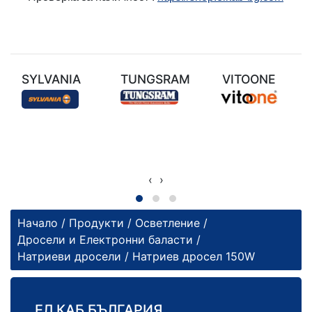
SYLVANIA
TUNGSRAM
VITOONE
‹
›
Начало
/
Продукти
/
Осветление
/
Дросели и Електронни баласти
/
Натриеви дросели
/ Натриев дросел 150W
ЕЛ КАБ БЪЛГАРИЯ