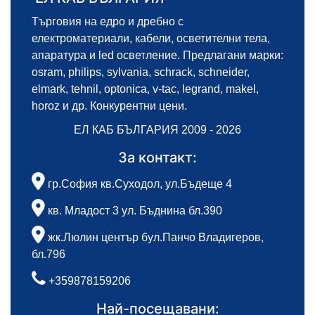
Търговия на едро и дребно с
електроматериали, кабели, осветителни тела,
апаратура и led осветление. Предлагани марки:
osram, philips, sylvania, schrack, schneider,
elmark, tehnil, optonica, v-tac, legrand, makel,
horoz и др. Конкурентни цени.
ЕЛ КАБ БЪЛГАРИЯ 2009 - 2026
За контакт:
гр.София кв.Суходол, ул.Бъдеще 4
кв. Младост 3 ул. Бъднина бл.390
жк.Люлин център бул.Панчо Владигеров,
бл.796
+359878159206
Най-посещавани: