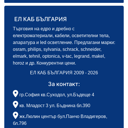
ЕЛ КАБ БЪЛГАРИЯ
Търговия на едро и дребно с
електроматериали, кабели, осветителни тела,
апаратура и led осветление. Предлагани марки:
osram, philips, sylvania, schrack, schneider,
elmark, tehnil, optonica, v-tac, legrand, makel,
horoz и др. Конкурентни цени.
ЕЛ КАБ БЪЛГАРИЯ 2009 - 2026
За контакт:
гр.София кв.Суходол, ул.Бъдеще 4
кв. Младост 3 ул. Бъднина бл.390
жк.Люлин център бул.Панчо Владигеров,
бл.796