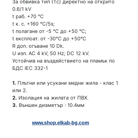
За обвивка тип (Тc) директно на открито
0.6/1 kV
t раб. +70 °C
t к. с. +160 °C/5s;
t полагане от -5 °C до +50 °C;
t експлоат. от -30°C до +50°C
R доп. огъване 10 Dk.
U изп. АС 4 kV, 50 Hz; DC 12 kV.
Устойчив на въздействието на пламък по
БДС IEC 332-1
1.
Плътни или усукани медни жила - клас 1
или 2.
2.
Изолация на жилата от ПВХ.
3.
Външен диаметър : 10.4мм
www.shop.elkab-bg.com