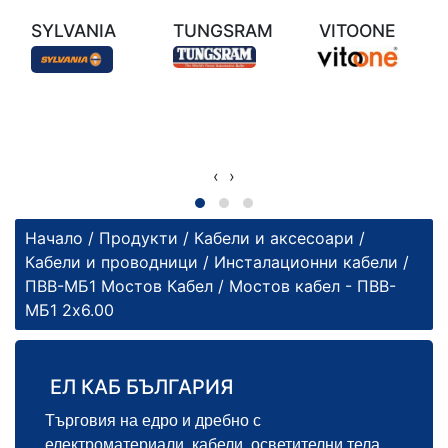
SYLVANIA
TUNGSRAM
VITOONE
‹
›
Начало
/
Продукти
/
Кабели и аксесоари
/
Кабели и проводници
/
Инсталационни кабели
/
ПВВ-МБ1 Мостов Кабел
/ Мостов кабел - ПВВ-
МБ1 2х6.00
ЕЛ КАБ БЪЛГАРИЯ
Търговия на едро и дребно с
електроматериали, кабели, осветителни тела,