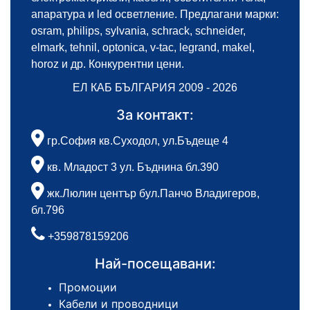
апаратура и led осветление. Предлагани марки:
osram, philips, sylvania, schrack, schneider,
elmark, tehnil, optonica, v-tac, legrand, makel,
horoz и др. Конкурентни цени.
ЕЛ КАБ БЪЛГАРИЯ 2009 - 2026
За контакт:
гр.София кв.Суходол, ул.Бъдеще 4
кв. Младост 3 ул. Бъднина бл.390
жк.Люлин център бул.Панчо Владигеров,
бл.796
+359878159206
Най-посещавани:
Промоции
Кабели и проводници