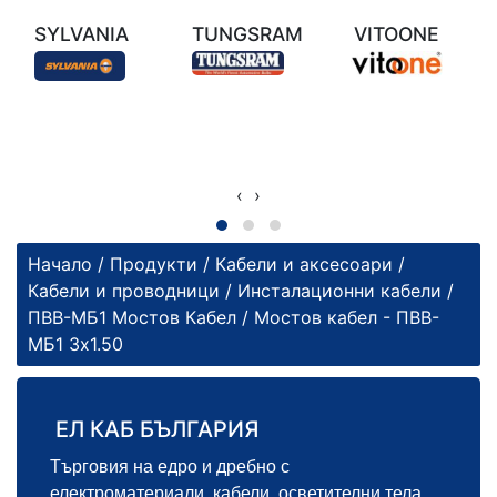
SYLVANIA
TUNGSRAM
VITOONE
‹
›
Начало
/
Продукти
/
Кабели и аксесоари
/
Кабели и проводници
/
Инсталационни кабели
/
ПВВ-МБ1 Мостов Кабел
/ Мостов кабел - ПВВ-
МБ1 3х1.50
ЕЛ КАБ БЪЛГАРИЯ
Търговия на едро и дребно с
електроматериали, кабели, осветителни тела,