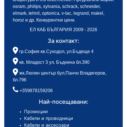
osram, philips, sylvania, schrack, schneider,
elmark, tehnil, optonica, v-tac, legrand, makel,
horoz и др. Конкурентни цени.
ЕЛ КАБ БЪЛГАРИЯ 2009 - 2026
За контакт:
гр.София кв.Суходол, ул.Бъдеще 4
кв. Младост 3 ул. Бъднина бл.390
жк.Люлин център бул.Панчо Владигеров,
бл.796
+359878159206
Най-посещавани:
Промоции
Кабели и проводници
Кабели и аксесоари