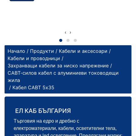
‹
›
Начало
/
Продукти
/
Кабели и аксесоари
/
Кабели и проводници
/
Захранващи кабели за ниско напрежение
/
САВТ-силов кабел с алуминиеви тоководещи
жила
/ Кабел САВТ 5х35
ЕЛ КАБ БЪЛГАРИЯ
Търговия на едро и дребно с
електроматериали, кабели, осветителни тела,
апаратура и led осветление. Предлагани марки: