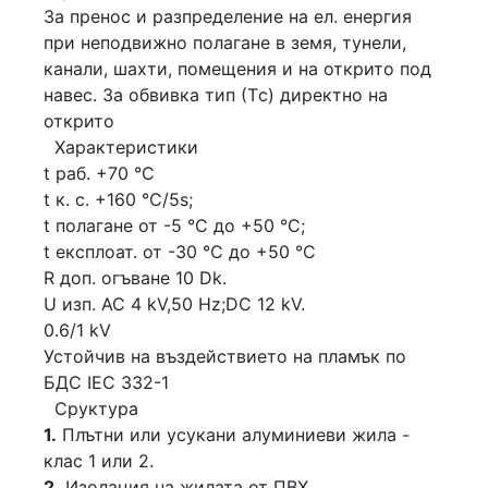
За пренос и разпределение на ел. енергия
при неподвижно полагане в земя, тунели,
канали, шахти, помещения и на открито под
навес. За обвивка тип (Тc) директно на
открито
Характеристики
t раб. +70 °C
t к. с. +160 °C/5s;
t полагане от -5 °C до +50 °C;
t експлоат. от -30 °C до +50 °C
R доп. огъване 10 Dk.
U изп. АС 4 kV,50 Hz;DC 12 kV.
0.6/1 kV
Устойчив на въздействието на пламък по
БДС IEC 332-1
Сруктура
1.
Плътни или усукани алуминиеви жила -
клас 1 или 2.
2.
Изолация на жилата от ПВХ.