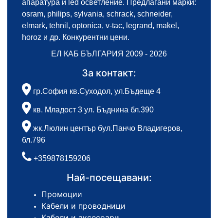
апаратура и led осветление. Предлагани марки:
osram, philips, sylvania, schrack, schneider,
elmark, tehnil, optonica, v-tac, legrand, makel,
horoz и др. Конкурентни цени.
ЕЛ КАБ БЪЛГАРИЯ 2009 - 2026
За контакт:
гр.София кв.Суходол, ул.Бъдеще 4
кв. Младост 3 ул. Бъднина бл.390
жк.Люлин център бул.Панчо Владигеров,
бл.796
+359878159206
Най-посещавани:
Промоции
Кабели и проводници
Кабели и аксесоари