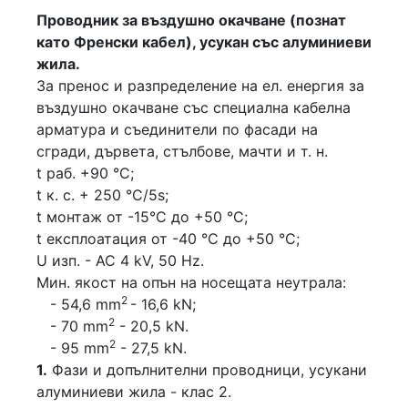
Проводник за въздушно окачване (познат
като Френски кабел), усукан със алуминиеви
жила.
За пренос и разпределение на ел. енергия за
въздушно окачване със специална кабелна
арматура и съединители по фасади на
сгради, дървета, стълбове, мачти и т. н.
t раб. +90 °C;
t к. с. + 250 °C/5s;
t монтаж от -15°С до +50 °С;
t експлоатация от -40 °C до +50 °C;
U изп. - АС 4 kV, 50 Hz.
Мин. якост на опън на носещата неутрала:
2
- 54,6 mm
- 16,6 kN;
2
- 70 mm
- 20,5 kN.
2
- 95 mm
- 27,5 kN.
1.
Фази и допълнителни проводници, усукани
алуминиеви жила - клас 2.