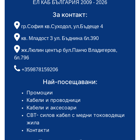
ЕЛ КАБ БЪЛГАРИЯ 2009 - 2026
За контакт:
гр.София кв.Суходол, ул.Бъдеще 4
кв. Младост 3 ул. Бъднина бл.390
жк.Люлин център бул.Панчо Владигеров,
бл.796
+359878159206
Най-посещавани:
Промоции
Кабели и проводници
Кабели и аксесоари
СВТ- силов кабел с медни тоководещи
жила
Контакти