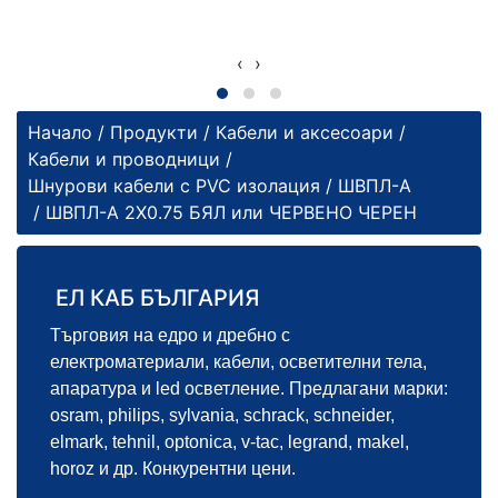
‹
›
Начало
/
Продукти
/
Кабели и аксесоари
/
Кабели и проводници
/
Шнурови кабели с PVC изолация
/
ШВПЛ-А
/ ШВПЛ-А 2Х0.75 БЯЛ или ЧЕРВЕНО ЧЕРЕН
ЕЛ КАБ БЪЛГАРИЯ
Търговия на едро и дребно с
електроматериали, кабели, осветителни тела,
апаратура и led осветление. Предлагани марки:
osram, philips, sylvania, schrack, schneider,
elmark, tehnil, optonica, v-tac, legrand, makel,
horoz и др. Конкурентни цени.