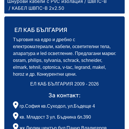
Шнурови кабели с PVC изолация
/
ШВПС-В
/ КАБЕЛ ШВПС-В 2х2.50
ЕЛ КАБ БЪЛГАРИЯ
Търговия на едро и дребно с
електроматериали, кабели, осветителни тела,
апаратура и led осветление. Предлагани марки:
osram, philips, sylvania, schrack, schneider,
elmark, tehnil, optonica, v-tac, legrand, makel,
horoz и др. Конкурентни цени.
ЕЛ КАБ БЪЛГАРИЯ 2009 - 2026
За контакт:
гр.София кв.Суходол, ул.Бъдеще 4
кв. Младост 3 ул. Бъднина бл.390
жк.Люлин център бул.Панчо Владигеров,