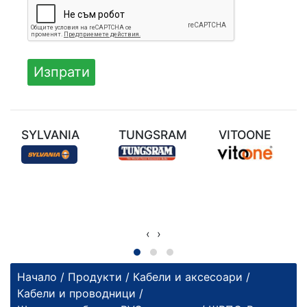
SYLVANIA
TUNGSRAM
VITOONE
‹
›
Начало
/
Продукти
/
Кабели и аксесоари
/
Кабели и проводници
/