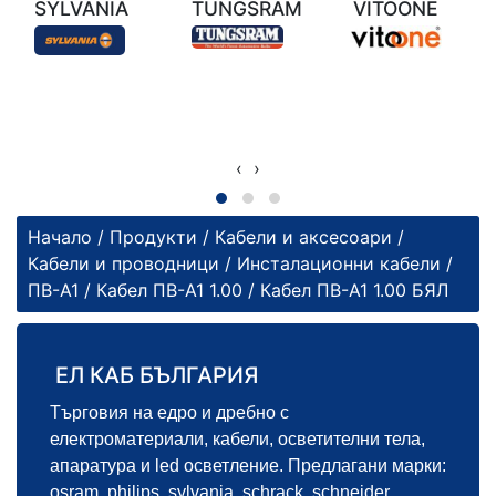
SYLVANIA
TUNGSRAM
VITOONE
‹
›
Начало
/
Продукти
/
Кабели и аксесоари
/
Кабели и проводници
/
Инсталационни кабели
/
ПВ-А1
/
Кабел ПВ-А1 1.00
/ Кабел ПВ-А1 1.00 БЯЛ
ЕЛ КАБ БЪЛГАРИЯ
Търговия на едро и дребно с
електроматериали, кабели, осветителни тела,
апаратура и led осветление. Предлагани марки:
osram, philips, sylvania, schrack, schneider,