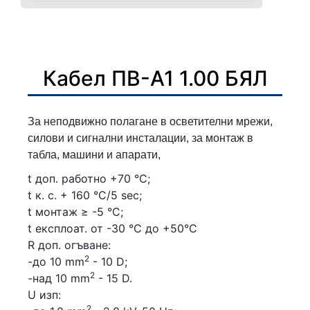
Кабел ПВ-А1 1.00 БЯЛ
За неподвижно полагане в осветителни мрежи,
силови и сигнални инсталации, за монтаж в
табла, машини и апарати,
t доп. работно +70 °С;
t к. с. + 160 °С/5 sec;
t монтаж ≥ -5 °С;
t експлоат. от -30 °C до +50°C
R доп. огъване:
2
-до 10 mm
- 10 D;
2
-над 10 mm
- 15 D.
U изп:
2