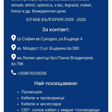
elmark, tehnil, optonica, v-tac, legrand, makel,
horoz и др. Конкурентни цени.
ЕЛ КАБ БЪЛГАРИЯ 2009 - 2026
За контакт:
гр.София кв.Суходол, ул.Бъдеще 4
кв. Младост 3 ул. Бъднина бл.390
жк.Люлин център бул.Панчо Владигеров,
бл.796
+359878159206
Най-посещавани:
Промоции
Кабели и проводници
Кабели и аксесоари
СВТ- силов кабел с медни тоководещи