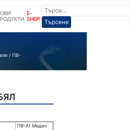
ОВИ
E-
РОДУКТИ
SHOP
Търсене
ели
/
ПВ-
 БЯЛ
ПВ-А1 Меден