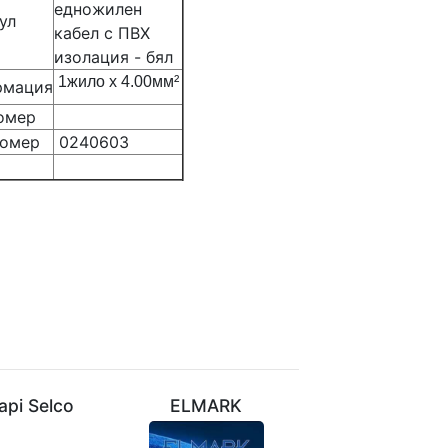
едножилен
ул
кабел с ПВХ
изолация - бял
1жилo х 4.00мм²
мация
омер
омер
0240603
api Selco
ELMARK
VIVALUX