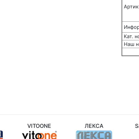
Артик
Инфор
Кат. н
Наш н
M
VITOONE
ЛЕКСА
S