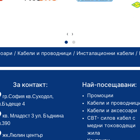
‹
›
соари
/
Кабели и проводници
/
Инсталационни кабели
/
За контакт:
Най-посещавани:
Промоции
гр.София кв.Суходол,
Кабели и проводниц
л.Бъдеще 4
Кабели и аксесоари
кв. Младост 3 ул. Бъднина
СВТ- силов кабел с
л.390
медни тоководещи
жила
жк.Люлин център