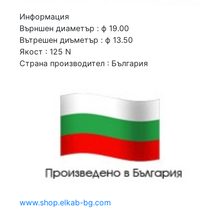
Информация
Върншен диаметър : ф 19.00
Вътрешен диъметър : ф 13.50
Якост : 125 N
Страна производител : България
www.shop.elkab-bg.com