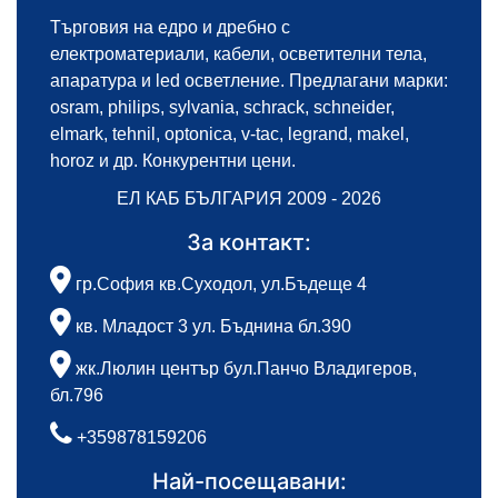
Търговия на едро и дребно с
електроматериали, кабели, осветителни тела,
апаратура и led осветление. Предлагани марки:
osram, philips, sylvania, schrack, schneider,
elmark, tehnil, optonica, v-tac, legrand, makel,
horoz и др. Конкурентни цени.
ЕЛ КАБ БЪЛГАРИЯ 2009 - 2026
За контакт:
гр.София кв.Суходол, ул.Бъдеще 4
кв. Младост 3 ул. Бъднина бл.390
жк.Люлин център бул.Панчо Владигеров,
бл.796
+359878159206
Най-посещавани: