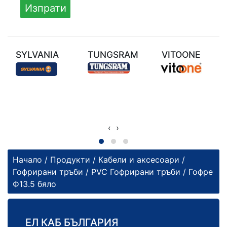
SYLVANIA
TUNGSRAM
VITOONE
‹
›
Начало
/
Продукти
/
Кабели и аксесоари
/
Гофрирани тръби
/
PVC Гофрирани тръби
/ Гофре
Ф13.5 бяло
ЕЛ КАБ БЪЛГАРИЯ