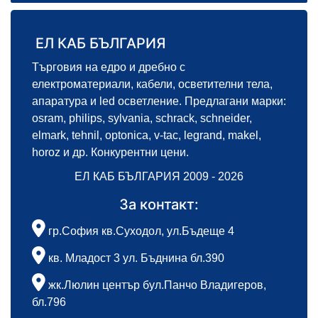
ЕЛ КАБ БЪЛГАРИЯ
Търговия на едро и дребно с
електроматериали, кабели, осветителни тела,
апаратура и led осветление. Предлагани марки:
osram, philips, sylvania, schrack, schneider,
elmark, tehnil, optonica, v-tac, legrand, makel,
horoz и др. Конкурентни цени.
ЕЛ КАБ БЪЛГАРИЯ 2009 - 2026
За контакт:
гр.София кв.Суходол, ул.Бъдеще 4
кв. Младост 3 ул. Бъднина бл.390
жк.Люлин център бул.Панчо Владигеров,
бл.796