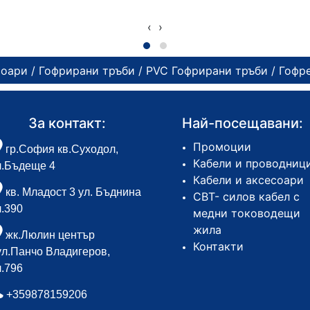
‹
›
соари
/
Гофрирани тръби
/
PVC Гофрирани тръби
/ Гофр
За контакт:
Най-посещавани:
Промоции
гр.София кв.Суходол,
Кабели и проводниц
л.Бъдеще 4
Кабели и аксесоари
кв. Младост 3 ул. Бъднина
СВТ- силов кабел с
л.390
медни тоководещи
жила
жк.Люлин център
Контакти
ул.Панчо Владигеров,
л.796
+359878159206