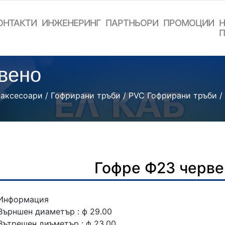
ОНТАКТИ
ИНЖЕНЕРИНГ
ПАРТНЬОРИ
ПРОМОЦИИ
Н
П
вено
 аксесоари
/
Гофрирани тръби
/
PVC Гофрирани тръби
/
Гофре Ф23 черве
Информация
Върншен диаметър : ф 29.00
Вътрешен диъметър : ф 23.00