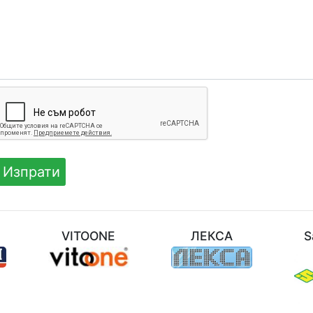
M
VITOONE
ЛЕКСА
S