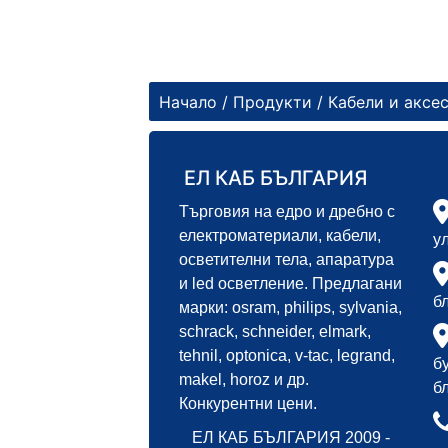
Начало
/
Продукти
/
Кабели и аксе
ЕЛ КАБ БЪЛГАРИЯ
Търговия на едро и дребно с
електроматериали, кабели,
у
осветителни тела, апаратура
и led осветление. Предлагани
б
марки: osram, philips, sylvania,
schrack, schneider, elmark,
tehnil, optonica, v-tac, legrand,
б
makel, horoz и др.
б
Конкурентни цени.
ЕЛ КАБ БЪЛГАРИЯ 2009 -