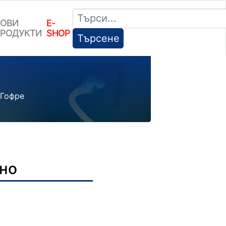
ОВИ
E-
РОДУКТИ
SHOP
Търсене
 Гофре
но