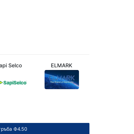
api Selco
ELMARK
VIVALUX
тръба Ф4.50