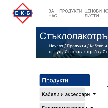
ЗА
ПРОДУКТИ
ЦEНОВИ
К
НАС
ЛИСТИ
Стъклолакотръ
Начало
/
Продукти
/
Кабели и
шлаух
/
Стъклолакотръба
/ Ст
Продукти
Кабели и аксесоари