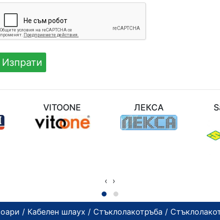
M
VITOONE
ЛЕКСА
S
‹
›
соари
/
Кабелен шлаух
/
Стъклолакотръба
/ Стъклолако