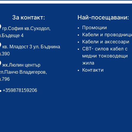
За контакт:
Най-посещавани:
Промоции
гр.София кв.Суходол,
Кабели и проводниц
л.Бъдеще 4
Кабели и аксесоари
кв. Младост 3 ул. Бъднина
СВТ- силов кабел с
л.390
медни тоководещи
жила
жк.Люлин център
Контакти
ул.Панчо Владигеров,
л.796
+359878159206