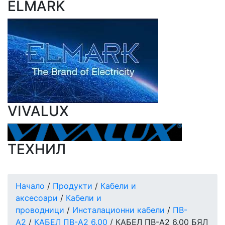
ELMARK
VIVALUX
ТЕХНИЛ
Начало
/
Продукти
/
Кабели и
аксесоари
/
Кабели и
проводници
/
Инсталационни кабели
/
ПВ-
А2
/
КАБЕЛ ПВ-А2 6.00
/ КАБЕЛ ПВ-А2 6.00 БЯЛ