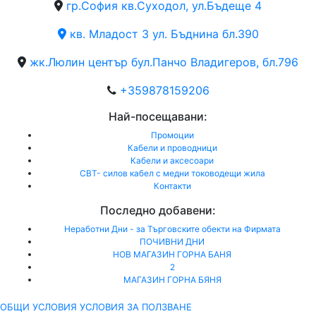
гр.София кв.Суходол, ул.Бъдеще 4
кв. Младост 3 ул. Бъднина бл.390
жк.Люлин център бул.Панчо Владигеров, бл.796
+359878159206
Най-посещавани:
Промоции
Кабели и проводници
Кабели и аксесоари
СВТ- силов кабел с медни тоководещи жила
Контакти
Последно добавени:
Неработни Дни - за Търговските обекти на Фирмата
ПОЧИВНИ ДНИ
НОВ МАГАЗИН ГОРНА БАНЯ
2
МАГАЗИН ГОРНА БЯНЯ
ОБЩИ УСЛОВИЯ УСЛОВИЯ ЗА ПОЛЗВАНЕ