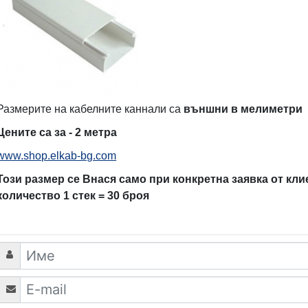
Размерите на кабелните каннали са
външни в мелиметри
Цените са за - 2 метра
www.shop.elkab-bg.com
Този размер се Внася само при конкретна заявка от кл
количество 1 стек = 30 броя