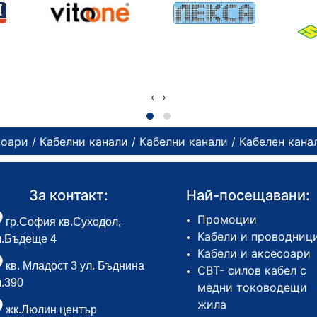
‹
›
соари
/
Кабелни канали
/
Кабелни канали
/ Кабелен кана
За контакт:
Най-посещавани:
Промоции
гр.София кв.Суходол,
Кабели и проводниц
л.Бъдеще 4
Кабели и аксесоари
кв. Младост 3 ул. Бъднина
СВТ- силов кабел с
л.390
медни тоководещи
жила
жк.Люлин център