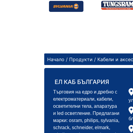
Начало
/
Продукти
/
Кабели и аксе
ЕЛ КАБ БЪЛГАРИЯ
Търговия на едро и дребно с
електроматериали, кабели,
у
осветителни тела, апаратура
и led осветление. Предлагани
б
марки: osram, philips, sylvania,
schrack, schneider, elmark,