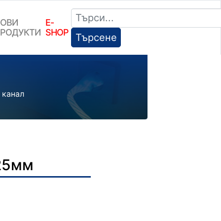
ОВИ
E-
РОДУКТИ
SHOP
Търсене
 канал
25мм