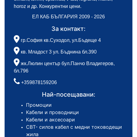
horoz и др. Конкурентни цени.
ЕЛ КАБ БЪЛГАРИЯ 2009 - 2026
За контакт:
гр.София кв.Суходол, ул.Бъдеще 4
кв. Младост 3 ул. Бъднина бл.390
жк.Люлин център бул.Панчо Владигеров,
бл.796
+359878159206
Най-посещавани:
Промоции
Кабели и проводници
Кабели и аксесоари
СВТ- силов кабел с медни тоководещи
жила