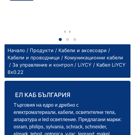
‹
›
Начало
/
Продукти
/
Кабели и аксесоари
/
Кабели и проводници
/
Комуникационни кабели
/
За управление и контрол
/
LiYCY
/ Кабел LiYCY
8х0.22
ЕЛ КАБ БЪЛГАРИЯ
Търговия на едро и дребно с
електроматериали, кабели, осветителни тела,
апаратура и led осветление. Предлагани марки:
osram, philips, sylvania, schrack, schneider,
elmark, tehnil, optonica, v-tac, legrand, makel,