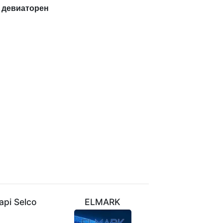
 девиаторен
api Selco
ELMARK
VIVALUX