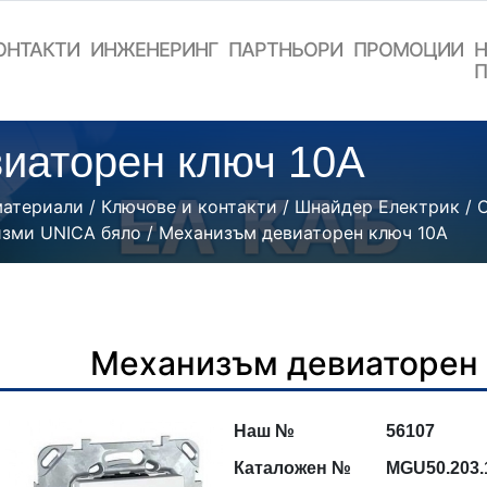
ОНТАКТИ
ИНЖЕНЕРИНГ
ПАРТНЬОРИ
ПРОМОЦИИ
Н
П
иаторен ключ 10А
материали
/
Ключове и контакти
/
Шнайдер Електрик
/
зми UNICA бяло
/ Механизъм девиаторен ключ 10А
Механизъм девиаторен
Наш №
5
6
107
Каталожен №
MGU50.2
03