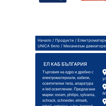
Начало
/
Продукти
/
Електроматер
UNICA бяло
/ Механизъм девиаторе
ЕЛ КАБ БЪЛГАРИЯ
Търговия на едро и дребно с
електроматериали, кабели,
у
осветителни тела, апаратура
и led осветление. Предлагани
б
марки: osram, philips, sylvania,
schrack, schneider, elmark,