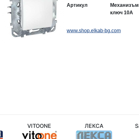
Артикул
Механизъм
ключ 1
0
А
www.shop.elkab-bg.com
M
VITOONE
ЛЕКСА
S