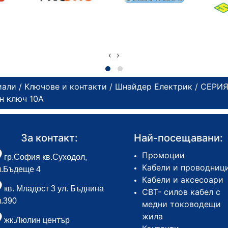
‹
›
иали
/
Ключове и контакти
/
Шнайдер Електрик
/
СЕРИЯ
н ключ 10А
За контакт:
Най-посещавани:
Промоции
гр.София кв.Суходол,
Кабели и проводниц
л.Бъдеще 4
Кабели и аксесоари
кв. Младост 3 ул. Бъднина
СВТ- силов кабел с
л.390
медни тоководещи
жила
жк.Люлин център