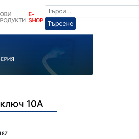
ОВИ
E-
РОДУКТИ
SHOP
Търсене
СЕРИЯ
 ключ 10А
.18Z