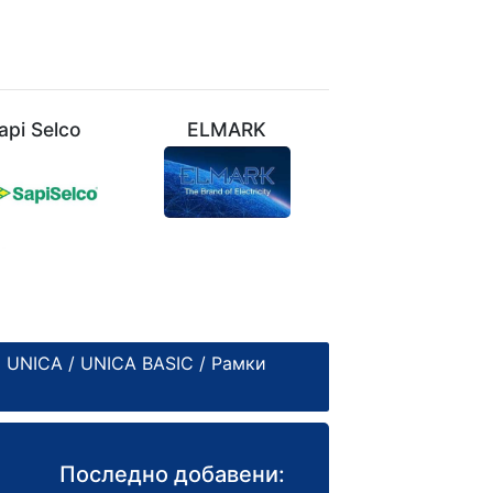
api Selco
ELMARK
VIVALUX
 UNICA
/
UNICA BASIC
/ Рамки
Последно добавени: