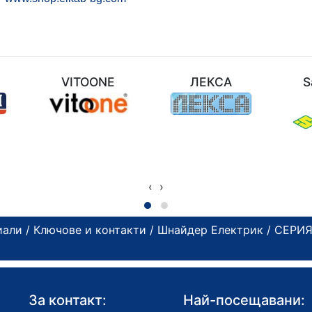
M
VITOONE
ЛЕКСА
S
‹
›
иали
/
Ключове и контакти
/
Шнайдер Електрик
/
СЕРИЯ
За контакт:
Най-посещавани: