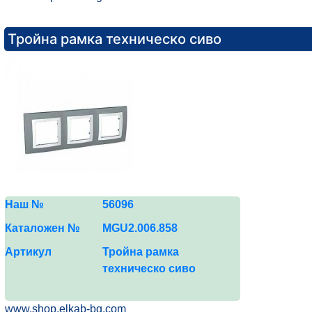
Тройна рамка техническо сиво
Наш №
5
6
096
Каталожен №
MGU2.0
06
.
858
Артикул
Тройна рамка
техническо сиво
www.shop.elkab-bg.com