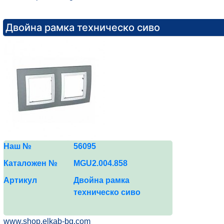
Двойна рамка техническо сиво
Наш №
5
6
095
Каталожен №
MGU2.0
04
.
858
Артикул
Двойна рамка
техническо сиво
www.shop.elkab-bg.com