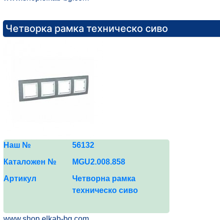
Четворка рамка техническо сиво
Наш №
5
6
132
Каталожен №
MGU2.0
08
.
858
Артикул
Четворна рамка
техническо сиво
www.shop.elkab-bg.com