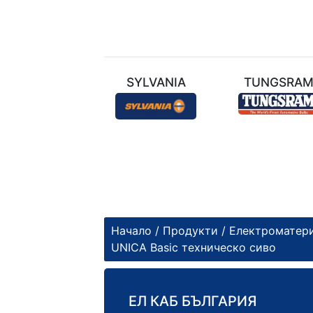
ТЕХНИЛ
SYLVANIA
TUNGSRA
Начало
/
Продукти
/
Електроматер
UNICA Basic техническо сиво
ЕЛ КАБ БЪЛГАРИЯ