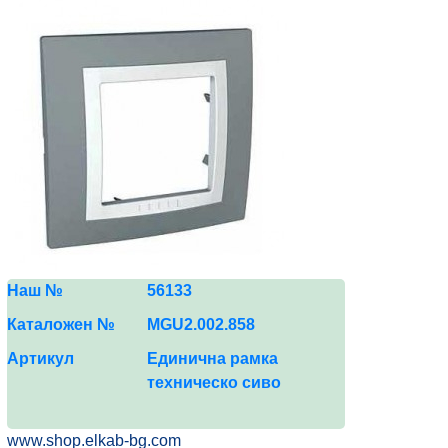
Наш №
5
6
133
Каталожен №
MGU2.0
02
.
858
Артикул
Единична рамка
техническо сиво
www.shop.elkab-bg.com