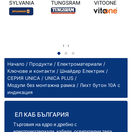
SYLVANIA
TUNGSRAM
VITOONE
‹
›
Начало
/
Продукти
/
Електроматериали
/
Ключове и контакти
/
Шнайдер Електрик
/
СЕРИЯ UNICA
/
UNICA PLUS
/
Модули без монтажна рамка
/ Лихт бутон 10А с
индикация
ЕЛ КАБ БЪЛГАРИЯ
Търговия на едро и дребно с
електроматериали, кабели, осветителни тела,