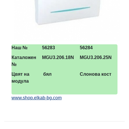
Наш №
5
6283
56284
Каталожен
MGU3.
20
6.18N
MGU3.2
0
6.25N
№
Цвят на
бял
Слонова кост
модула
www.shop.elkab-bg.com