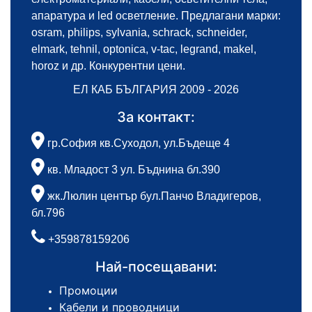
апаратура и led осветление. Предлагани марки:
osram, philips, sylvania, schrack, schneider,
elmark, tehnil, optonica, v-tac, legrand, makel,
horoz и др. Конкурентни цени.
ЕЛ КАБ БЪЛГАРИЯ 2009 - 2026
За контакт:
гр.София кв.Суходол, ул.Бъдеще 4
кв. Младост 3 ул. Бъднина бл.390
жк.Люлин център бул.Панчо Владигеров,
бл.796
+359878159206
Най-посещавани:
Промоции
Кабели и проводници