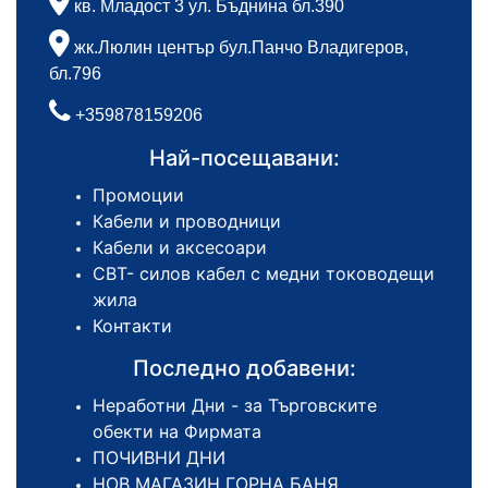
кв. Младост 3 ул. Бъднина бл.390
жк.Люлин център бул.Панчо Владигеров,
бл.796
+359878159206
Най-посещавани:
Промоции
Кабели и проводници
Кабели и аксесоари
СВТ- силов кабел с медни тоководещи
жила
Контакти
Последно добавени:
Неработни Дни - за Търговските
обекти на Фирмата
ПОЧИВНИ ДНИ
НОВ МАГАЗИН ГОРНА БАНЯ