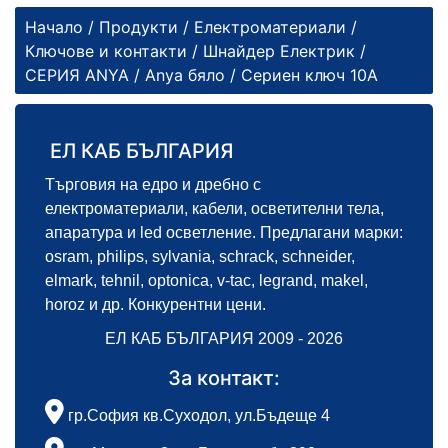
Начало
/
Продукти
/
Електроматериали
/
Ключове и контакти
/
Шнайдер Електрик
/
СЕРИЯ ANYA
/
Anya бяло
/ Сериен ключ 10А
ЕЛ КАБ БЪЛГАРИЯ
Търговия на едро и дребно с
електроматериали, кабели, осветителни тела,
апаратура и led осветление. Предлагани марки:
osram, philips, sylvania, schrack, schneider,
elmark, tehnil, optonica, v-tac, legrand, makel,
horoz и др. Конкурентни цени.
ЕЛ КАБ БЪЛГАРИЯ 2009 - 2026
За контакт:
гр.София кв.Суходол, ул.Бъдеще 4