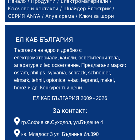
Начало
/
Продукти
/
Електроматериали
/
Ключове и контакти
/
Шнайдер Електрик
/
СЕРИЯ ANYA
/
Anya крема
/ Ключ за щори
ЕЛ КАБ БЪЛГАРИЯ
Търговия на едро и дребно с
електроматериали, кабели, осветителни тела,
апаратура и led осветление. Предлагани марки:
osram, philips, sylvania, schrack, schneider,
elmark, tehnil, optonica, v-tac, legrand, makel,
horoz и др. Конкурентни цени.
ЕЛ КАБ БЪЛГАРИЯ 2009 - 2026
За контакт:
гр.София кв.Суходол, ул.Бъдеще 4
кв. Младост 3 ул. Бъднина бл.390