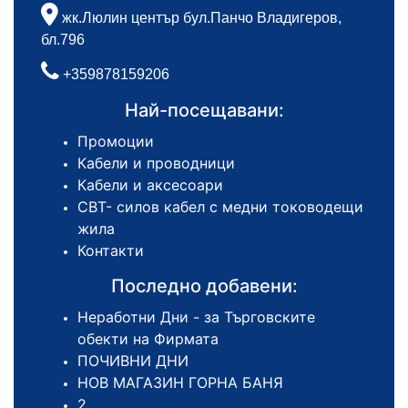
жк.Люлин център бул.Панчо Владигеров,
бл.796
+359878159206
Най-посещавани:
Промоции
Кабели и проводници
Кабели и аксесоари
СВТ- силов кабел с медни тоководещи
жила
Контакти
Последно добавени:
Неработни Дни - за Търговските
обекти на Фирмата
ПОЧИВНИ ДНИ
НОВ МАГАЗИН ГОРНА БАНЯ
2