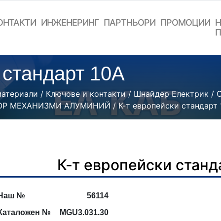
ОНТАКТИ
ИНЖЕНЕРИНГ
ПАРТНЬОРИ
ПРОМОЦИИ
Н
П
 стандарт 10А
материали
/
Ключове и контакти
/
Шнайдер Електрик
/
TOP МЕХАНИЗМИ АЛУМИНИЙ
/ К-т европейски стандарт
К-т европейски станд
Наш №
56114
Каталожен №
MGU3.031.30