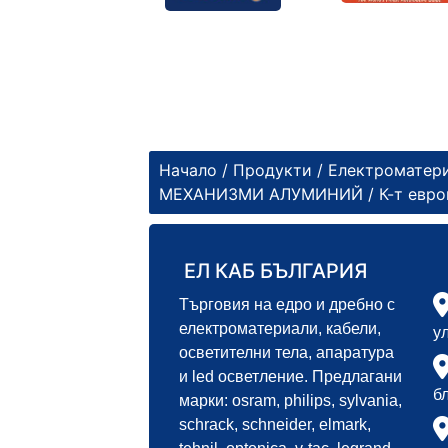
Начало
/
Продукти
/
Електроматер
МЕХАНИЗМИ АЛУМИНИЙ
/ К-т евр
ЕЛ КАБ БЪЛГАРИЯ
Търговия на едро и дребно с
електроматериали, кабели,
у
осветителни тела, апаратура
и led осветление. Предлагани
б
марки: osram, philips, sylvania,
schrack, schneider, elmark,