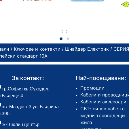
‹
›
иали
/
Ключове и контакти
/
Шнайдер Електрик
/
СЕРИЯ
опейски стандарт 10А
За контакт:
Най-посещавани:
Промоции
гр.София кв.Суходол,
Кабели и проводниц
л.Бъдеще 4
Кабели и аксесоари
кв. Младост 3 ул. Бъднина
СВТ- силов кабел с
л.390
медни тоководещи
жила
жк.Люлин център