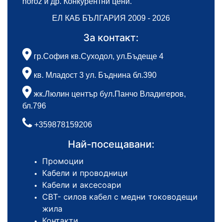
horoz и др. Конкурентни цени.
ЕЛ КАБ БЪЛГАРИЯ 2009 - 2026
За контакт:
гр.София кв.Суходол, ул.Бъдеще 4
кв. Младост 3 ул. Бъднина бл.390
жк.Люлин център бул.Панчо Владигеров,
бл.796
+359878159206
Най-посещавани:
Промоции
Кабели и проводници
Кабели и аксесоари
СВТ- силов кабел с медни тоководещи
жила
Контакти