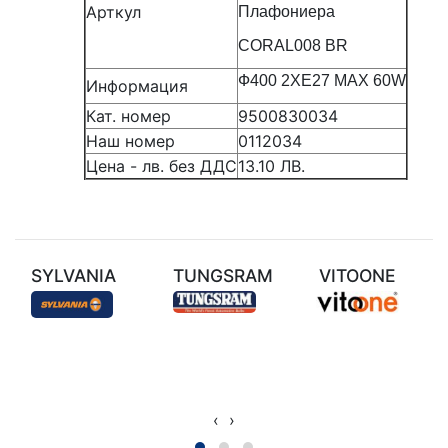
Арткул
Плафониера
CORAL008 BR
Ф400 2ХЕ27 MAX 60W
Информация
Кат. номер
9500830034
Наш номер
0112034
Цена - лв. без ДДС
13.10 ЛВ.
SYLVANIA
TUNGSRAM
VITOONE
‹
›