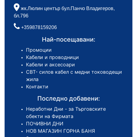
жк.Люлин център бул.Панчо Владигеров,
бл.796
+359878159206
Най-посещавани:
Промоции
Кабели и проводници
Кабели и аксесоари
СВТ- силов кабел с медни тоководещи
жила
Контакти
Последно добавени:
Неработни Дни - за Търговските
обекти на Фирмата
ПОЧИВНИ ДНИ
НОВ МАГАЗИН ГОРНА БАНЯ