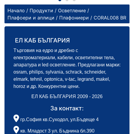
Начало
/
Продукти
/
Осветление
/
Плафоери и аплици
/
Плафониери
/ CORAL008 BR
ЕЛ КАБ БЪЛГАРИЯ
Търговия на едро и дребно с
електроматериали, кабели, осветителни тела,
апаратура и led осветление. Предлагани марки:
osram, philips, sylvania, schrack, schneider,
elmark, tehnil, optonica, v-tac, legrand, makel,
horoz и др. Конкурентни цени.
ЕЛ КАБ БЪЛГАРИЯ 2009 - 2026
За контакт:
гр.София кв.Суходол, ул.Бъдеще 4
кв. Младост 3 ул. Бъднина бл.390