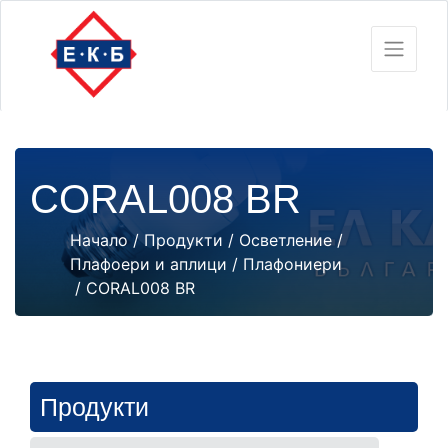
CORAL008 BR
Начало
/
Продукти
/
Осветление
/
Плафоери и аплици
/
Плафониери
/ CORAL008 BR
Продукти