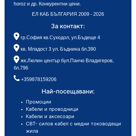
horoz и др. Конкурентни цени.
ЕЛ КАБ БЪЛГАРИЯ 2009 - 2026
За контакт:
гр.София кв.Суходол, ул.Бъдеще 4
кв. Младост 3 ул. Бъднина бл.390
жк.Люлин център бул.Панчо Владигеров,
бл.796
+359878159206
Най-посещавани:
Промоции
Кабели и проводници
Кабели и аксесоари
СВТ- силов кабел с медни тоководещи
жила