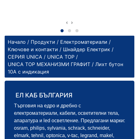
‹
›
Начало
/
Продукти
/
Електроматериали
/
Ключове и контакти
/
Шнайдер Електрик
/
СЕРИЯ UNICA
/
UNICA TOP
/
UNICA TOP МЕХАНИЗМИ ГРАФИТ
/ Лихт бутон
10А с индикация
ЕЛ КАБ БЪЛГАРИЯ
Търговия на едро и дребно с
електроматериали, кабели, осветителни тела,
апаратура и led осветление. Предлагани марки:
osram, philips, sylvania, schrack, schneider,
elmark, tehnil, optonica, v-tac, legrand, makel,