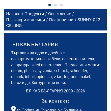
Начало
/
Продукти
/
Осветление
/
Плафоери и аплици
/
Плафониери
/ SUNNY 022
CEILING
ЕЛ КАБ БЪЛГАРИЯ
Търговия на едро и дребно с
електроматериали, кабели, осветителни тела,
апаратура и led осветление. Предлагани марки:
osram, philips, sylvania, schrack, schneider,
elmark, tehnil, optonica, v-tac, legrand, makel,
horoz и др. Конкурентни цени.
ЕЛ КАБ БЪЛГАРИЯ 2009 - 2026
За контакт:
гр.София кв.Суходол, ул.Бъдеще 4