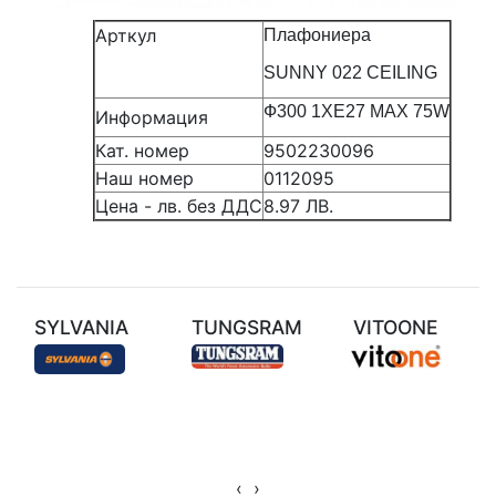
Арткул
Плафониера
SUNNY 022 CEILING
Ф300 1ХЕ27 MAX 75W
Информация
Кат. номер
9502230096
Наш номер
0112095
Цена - лв. без ДДС
8.97 ЛВ.
SYLVANIA
TUNGSRAM
VITOONE
‹
›