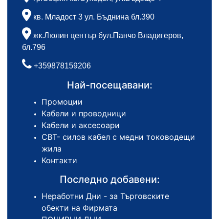
кв. Младост 3 ул. Бъднина бл.390
жк.Люлин център бул.Панчо Владигеров,
бл.796
+359878159206
Най-посещавани:
Промоции
Кабели и проводници
Кабели и аксесоари
СВТ- силов кабел с медни тоководещи
жила
Контакти
Последно добавени:
Неработни Дни - за Търговските
обекти на Фирмата