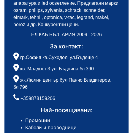
апаратура и led осветление. Предлагани марки:
osram, philips, sylvania, schrack, schneider,
elmark, tehnil, optonica, v-tac, legrand, makel,
horoz и др. Конкурентни цени.
ЕЛ КАБ БЪЛГАРИЯ 2009 - 2026
За контакт:
гр.София кв.Суходол, ул.Бъдеще 4
кв. Младост 3 ул. Бъднина бл.390
жк.Люлин център бул.Панчо Владигеров,
бл.796
+359878159206
Най-посещавани:
Промоции
Кабели и проводници