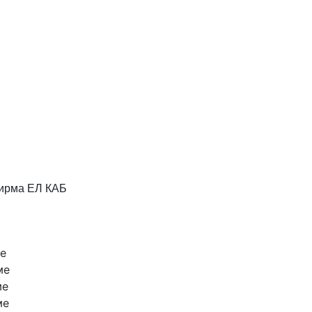
фирма ЕЛ КАБ
ме
ме
ме
ме