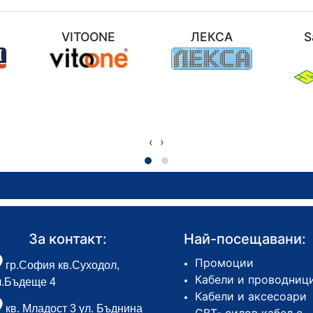
M
VITOONE
ЛЕКСА
S
‹
›
За контакт:
Най-посещавани:
Промоции
гр.София кв.Суходол,
Кабели и проводниц
л.Бъдеще 4
Кабели и аксесоари
кв. Младост 3 ул. Бъднина
СВТ- силов кабел с