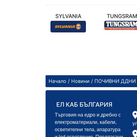
ТЕХНИЛ
SYLVANIA
TUNGSRA
Начало
/
Новини
/ ПОЧИВНИ ДДНИ
ЕЛ КАБ БЪЛГАРИЯ
Търговия на едро и дребно с
електроматериали, кабели,
у
осветителни тела, апаратура
и led осветление. Предлагани