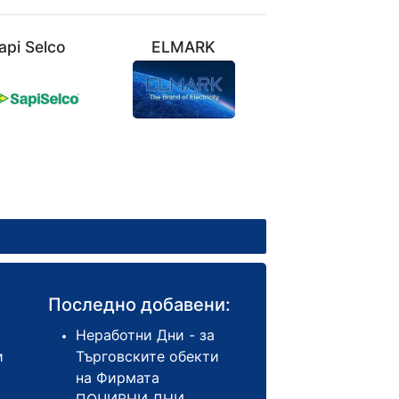
api Selco
ELMARK
VIVALUX
Последно добавени:
Неработни Дни - за
и
Търговските обекти
на Фирмата
ПОЧИВНИ ДНИ