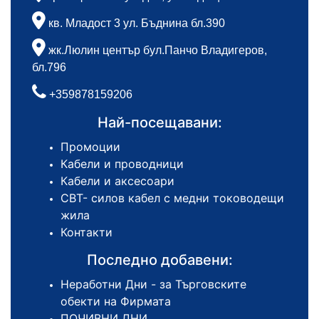
кв. Младост 3 ул. Бъднина бл.390
жк.Люлин център бул.Панчо Владигеров,
бл.796
+359878159206
Най-посещавани:
Промоции
Кабели и проводници
Кабели и аксесоари
СВТ- силов кабел с медни тоководещи
жила
Контакти
Последно добавени:
Неработни Дни - за Търговските
обекти на Фирмата
ПОЧИВНИ ДНИ