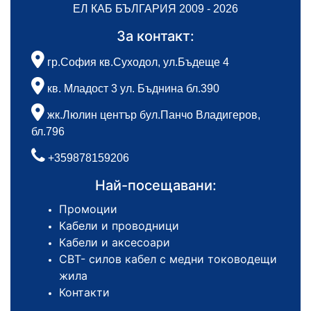
ЕЛ КАБ БЪЛГАРИЯ 2009 - 2026
За контакт:
гр.София кв.Суходол, ул.Бъдеще 4
кв. Младост 3 ул. Бъднина бл.390
жк.Люлин център бул.Панчо Владигеров,
бл.796
+359878159206
Най-посещавани:
Промоции
Кабели и проводници
Кабели и аксесоари
СВТ- силов кабел с медни тоководещи
жила
Контакти