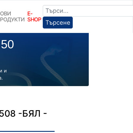
ОВИ
E-
РОДУКТИ
SHOP
Търсене
.50
и и
в.
08 -БЯЛ -