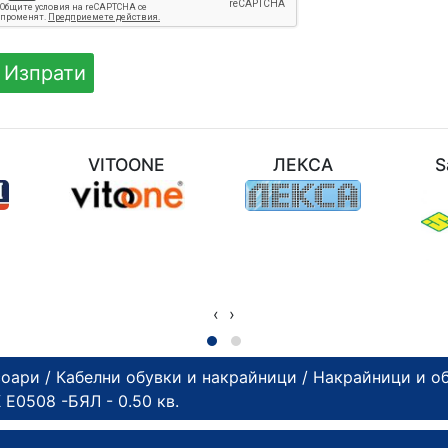
M
VITOONE
ЛЕКСА
S
‹
›
соари
/
Кабелни обувки и накрайници
/
Накрайници и о
0508 -БЯЛ - 0.50 кв.