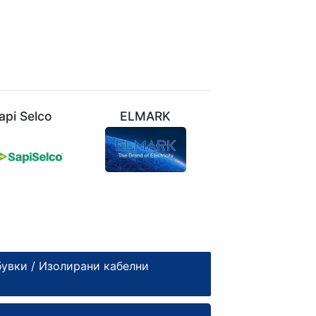
api Selco
ELMARK
VIVALUX
бувки
/
Изолирани кабелни