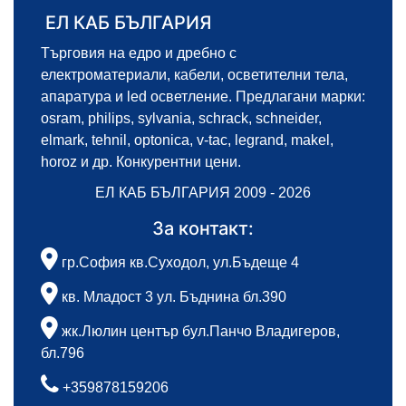
ЕЛ КАБ БЪЛГАРИЯ
Търговия на едро и дребно с
електроматериали, кабели, осветителни тела,
апаратура и led осветление. Предлагани марки:
osram, philips, sylvania, schrack, schneider,
elmark, tehnil, optonica, v-tac, legrand, makel,
horoz и др. Конкурентни цени.
ЕЛ КАБ БЪЛГАРИЯ 2009 - 2026
За контакт:
гр.София кв.Суходол, ул.Бъдеще 4
кв. Младост 3 ул. Бъднина бл.390
жк.Люлин център бул.Панчо Владигеров,
бл.796
+359878159206