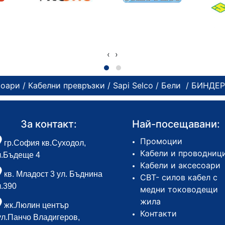
‹
›
соари
/
Кабелни превръзки
/
Sapi Selco
/
Бели
/ БИНДЕР
За контакт:
Най-посещавани:
Промоции
гр.София кв.Суходол,
Кабели и проводниц
л.Бъдеще 4
Кабели и аксесоари
кв. Младост 3 ул. Бъднина
СВТ- силов кабел с
л.390
медни тоководещи
жила
жк.Люлин център
Контакти
ул.Панчо Владигеров,