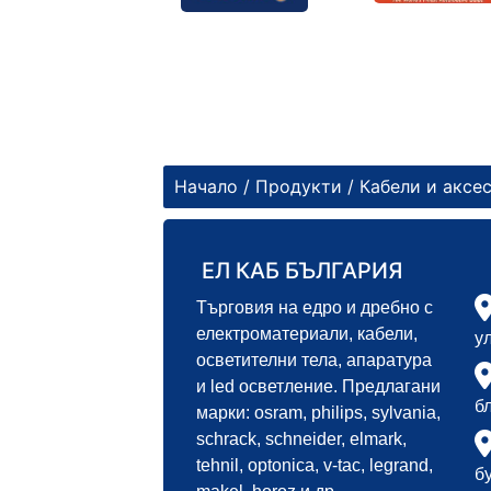
Начало
/
Продукти
/
Кабели и аксе
ЕЛ КАБ БЪЛГАРИЯ
Търговия на едро и дребно с
електроматериали, кабели,
у
осветителни тела, апаратура
и led осветление. Предлагани
б
марки: osram, philips, sylvania,
schrack, schneider, elmark,
tehnil, optonica, v-tac, legrand,
б