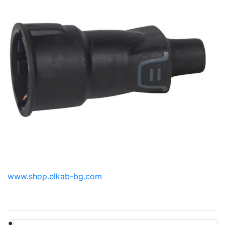
www.shop.elkab-bg.com