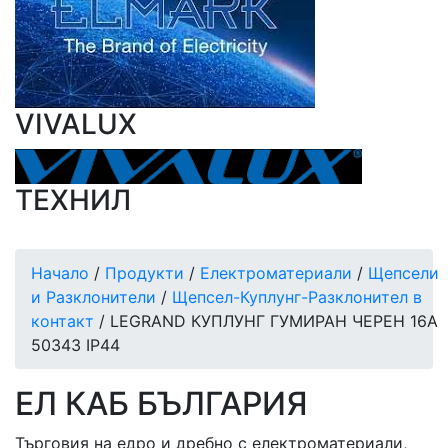
VIVALUX
ТЕХНИЛ
Начало
/
Продукти
/
Електроматериали
/
Щепсели
и Разклонители
/
Щепсел-Куплунг-Разклонител в
контакт
/ LEGRAND КУПЛУНГ ГУМИРАН ЧЕРЕН 16A
50343 IP44
ЕЛ КАБ БЪЛГАРИЯ
Търговия на едро и дребно с електроматериали,