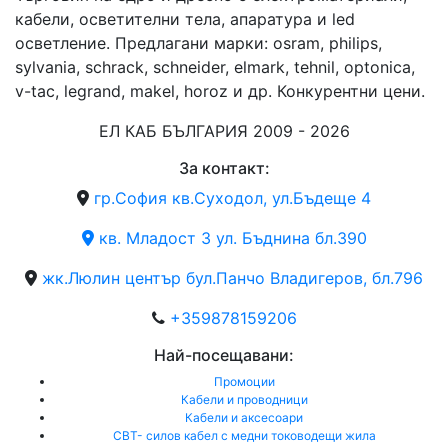
кабели, осветителни тела, апаратура и led
осветление. Предлагани марки: osram, philips,
sylvania, schrack, schneider, elmark, tehnil, optonica,
v-tac, legrand, makel, horoz и др. Конкурентни цени.
ЕЛ КАБ БЪЛГАРИЯ 2009 - 2026
За контакт:
гр.София кв.Суходол, ул.Бъдеще 4
кв. Младост 3 ул. Бъднина бл.390
жк.Люлин център бул.Панчо Владигеров, бл.796
+359878159206
Най-посещавани:
Промоции
Кабели и проводници
Кабели и аксесоари
СВТ- силов кабел с медни тоководещи жила