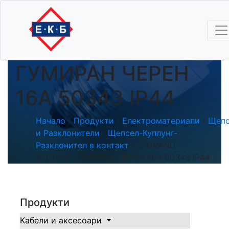
LEGRAND
КУПЛУНГ
ГУМИРАН ЧЕРЕН
16A 50343 IP44
Начало
/
Продукти
/
Електроматериали
/
Щепс
и Разклонители
/
Щепсел-Куплунг-
Разклонител в контакт
/ LEGRAND
КУПЛУНГ ГУМИРАН ЧЕРЕН 16A 50343 IP44
Продукти
Кабели и аксесоари