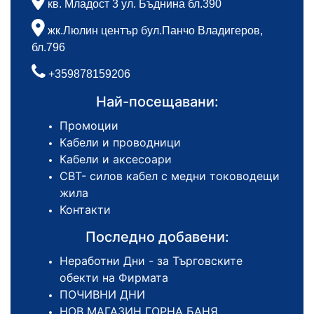
кв. Младост 3 ул. Бъднина бл.390
жк.Люлин център бул.Панчо Владигеров,
бл.796
+359878159206
Най-посещавани:
Промоции
Кабели и проводници
Кабели и аксесоари
СВТ- силов кабел с медни тоководещи
жила
Контакти
Последно добавени:
Неработни Дни - за Търговските
обекти на Фирмата
ПОЧИВНИ ДНИ
НОВ МАГАЗИН ГОРНА БАНЯ