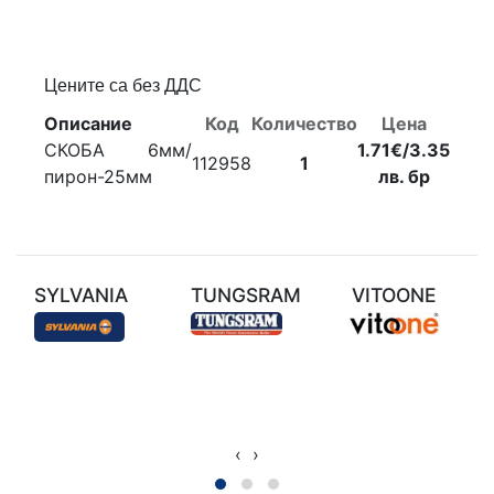
Цените са без ДДС
Описание
Код
Количество
Цена
СКОБА 6мм/
1.71€/3.35
112958
1
пирон-25мм
лв. бр
SYLVANIA
TUNGSRAM
VITOONE
‹
›